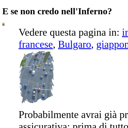
E se non credo nell'Inferno?
Vedere questa pagina in:
i
francese
,
Bulgaro
,
giappo
P
robabilmente avrai già p
assicurativa; prima di tutto