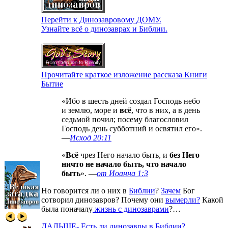
Перейти к Динозавровому ДОМУ.
Узнайте всё о динозаврах и Библии.
Прочитайте краткое изложение рассказа Книги
Бытие
«Ибо в шесть дней создал Господь небо
и землю, море и
всё
, что в них, а в день
седьмой почил; посему благословил
Господь день субботний и освятил его».
—
Исход 20:11
«
Всё
чрез Него начало быть, и
без Него
ничто не начало быть, что начало
быть
». —
от Иоанна 1:3
Но говорится ли о них в
Библии
?
Зачем
Бог
сотворил динозавров? Почему они
вымерли?
Какой
была поначалу
жизнь с динозаврами
?…
ДАЛЬШЕ- Есть ли динозавры в Библии?