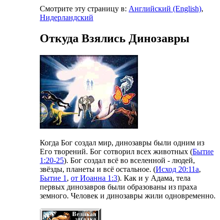
Смотрите эту страницу в:
Английский
(English)
,
Нидерландский
Откуда Взялись Динозавры
К
огда Бог создал мир, динозавры были одним из
Его творений. Бог сотворил всех животных (
Бытие
1:20-25
). Бог создал всё во вселенной - людей,
звёзды, планеты и всё остальное. (
Исход 20:11a
,
Бытие 1
,
от Иоанна 1:3
). Как и у Адама, тела
первых динозавров были образованы из праха
земного. Человек и динозавры жили одновременно.