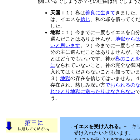
側にいるでしょうか？その理由は何でしょう
天国：
１）私は
善良に生きて
きました。
は、イエスを
信じ
、私の罪を償ってく
した。
地獄：
１）今までに一度もイエスを自
選んだことはありませんが、
地獄から
いと思います
。２）今までに一度もイ
分の主に選んだことはありませんが、
とはどうでもいいです。神が
私のこと
に
なられていないこと、神の完全な御
入れてはくださらないことも知ってい
３）
地獄
の存在を信じてはいません。
存在され、慈しみ深い方
でおられるの
れひとり地獄に送ったりはなさらない
う。
イエスを受け入れる。
− キ
受け入れたいと思います。
キリストを受け入れる方法が分から