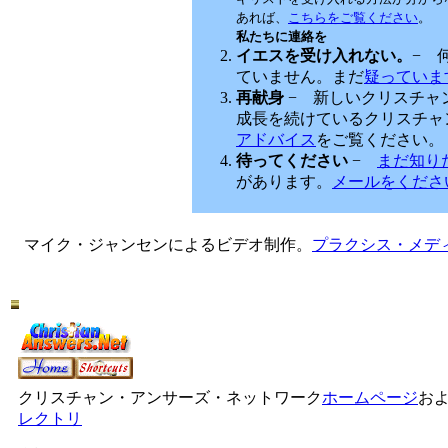
あれば、
こちらをご覧ください
。
私たちに連絡を
イエスを受け入れない。
− 
ていません。まだ
疑っていま
再献身
− 新しいクリスチャ
成長を続けているクリスチャ
アドバイス
をご覧ください。
待ってください
−
まだ知り
があります。
メールをくださ
マイク・ジャンセンによるビデオ制作。
プラクシス・メデ
クリスチャン・アンサーズ・ネットワーク
ホームページ
お
レクトリ