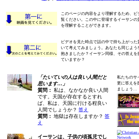
このページの内容をより理解するため、ビ
覧ください。この中に登場するイーサンの
を理解することができます。
ビデオを見た時点で話の中で持ち上がった
いて考えてみましょう。あなたも同じよう
抱きましたか？イーサン同様、その答えを
ていますか？
「たいていの人は良い人間だと
私たちのサ
更に答えを
思います…」
ましょう…
質問：
私は、なかなか良い人間
です。天国が存在するとすれ
ば、私は、天国に行ける程良い
人間でしょうか？
答え
質問：
地獄は存在しますか？
答
え
イーサンは、子供の頃孤児でし