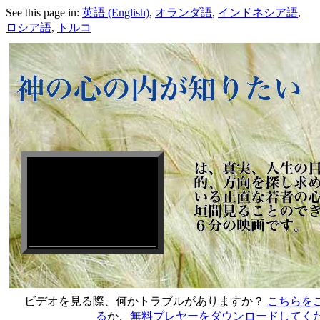
See this page in:
英語 (English)
,
オランダ語
,
インドネシア語
,
ロシア語
,
トルコ
ビデオを見る際、何かトラブルがありますか？
こちらを
る
か、
無料プレヤーをダウンロードしてく