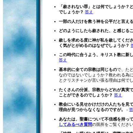
「赦されない罪」とは何でしょうか？
でしょうか？
答え
一部の人だけを救う神を公平だと言え
どのようにしたら赦された、と感じる
赦しを求める度に神が私を赦してくだ
く気がとがめるのはなぜでしょうか？
この時代に合うよう、キリスト教に新
答え
基本的に全ての宗教は同じもの
で、た
なのではないでしょうか？救われる為
とクリスチャンが言い張る理由は何で
たくさんの分派、宗教からどれが真実
ことができるのでしょうか？
答え
教会にいる見せかけだけの人たちを見
理由が見つからなくなるのですが。
-
あなたは、聖書について不信感を持っ
してみるべき質問
の箇所をご覧くださ