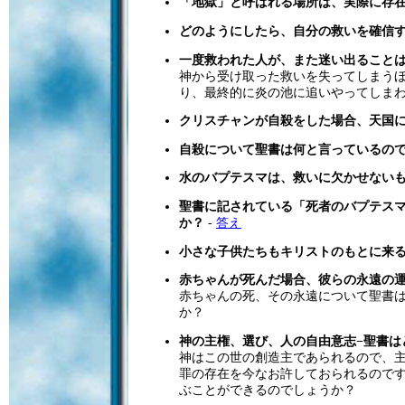
「地獄」と呼ばれる場所は、実際に存
どのようにしたら、自分の救いを確信
一度救われた人が、また迷い出ること
神から受け取った救いを失ってしまう
り、最終的に炎の池に追いやってしま
クリスチャンが自殺をした場合、天国
自殺について聖書は何と言っているの
水のバプテスマは、救いに欠かせない
聖書に記されている「死者のバプテス
か？
-
答え
小さな子供たちもキリストのもとに来
赤ちゃんが死んだ場合、彼らの永遠の
赤ちゃんの死、その永遠について聖書
か？
神の主権、選び、人の自由意志−聖書は
神はこの世の創造主であられるので、
罪の存在を今なお許しておられるので
ぶことができるのでしょうか？