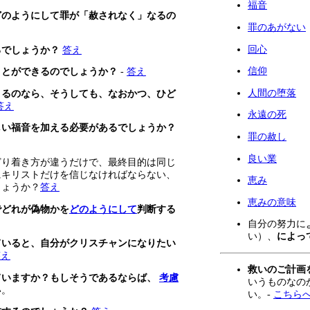
福音
どのようにして罪が「赦されなく」なるの
罪のあがない
回心
るでしょうか？
答え
信仰
ことができるのでしょうか？
-
答え
人間の堕落
さるのなら、そうしても、なおかつ、ひど
答え
永遠の死
しい福音を加える必要があるでしょうか？
罪の赦し
良い業
どり着き方が違うだけで、最終目的は同じ
にキリストだけを信じなければならない、
恵み
しょうか？
答え
恵みの意味
でどれが偽物かを
どのようにして
判断する
自分の努力に
い）、
によっ
ていると、自分がクリスチャンになりたい
答え
救いのご計画
ていますか？もしそうであるならば、
考慮
いうものなの
い。
い。-
こちら