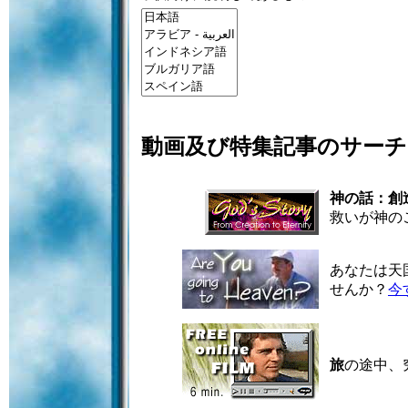
動画及び特集記事のサーチ
神の話：創
救いが神の
あなたは天
せんか？
今
旅
の途中、