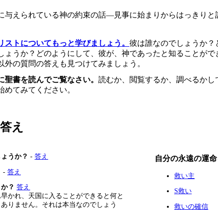
に与えられている神の約束の話—見事に始まりからはっきりと
リストについてもっと学びましょう。
彼は誰なのでしょうか？
しょうか？どのようにして、彼が、神であったと知ることがで
以外の質問の答えも見つけてみましょう。
に聖書を読んでご覧なさい。
読むか、閲覧するか、調べるかし
始めてみてください。
る答え
しょうか？
-
答え
自分の永遠の運命
？
-
答え
救い主
うか？
答え
S救い
れ早かれ、天国に入ることができると何と
くありません。それは本当なのでしょう
救いの確信