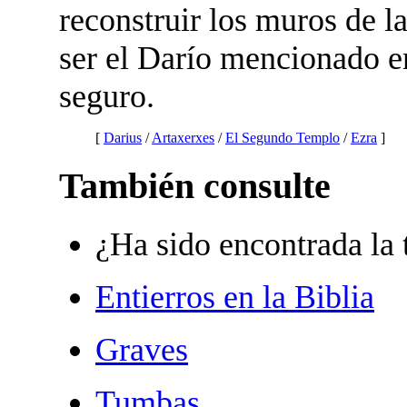
reconstruir los muros de 
ser el Darío mencionado e
seguro.
[
Darius
/
Artaxerxes
/
El Segundo Templo
/
Ezra
]
También consulte
¿Ha sido encontrada la
Entierros en la Biblia
Graves
Tumbas