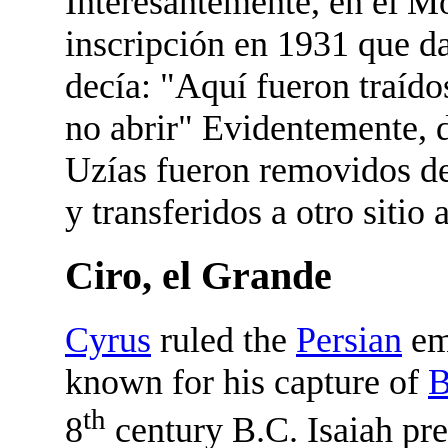
Interesantemente, en el M
inscripción en 1931 que da
decía: "Aquí fueron traído
no abrir" Evidentemente, d
Uzías fueron removidos de
y transferidos a otro sitio
Ciro, el Grande
Cyrus
ruled the
Persian
em
known for his capture of
B
th
8
century B.C. Isaiah pred