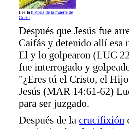
Lea la
historia de la muerte de
Cristo
Después que Jesús fue arre
Caifás y detenido allí esa
El y lo golpearon (LUC 22
fue interrogado y golpeado
"¿Eres tú el Cristo, el Hi
Jesús (MAR 14:61-62) Lueg
para ser juzgado.
Después de la
crucifixión
d