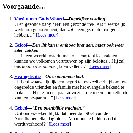
Voorgaande…
Voed u met Gods Woord
—
Dagelijkse voeding
„Een gezonde baby heeft een gezonde trek. Als u werkelijk
wederom geboren bent, dan
zal
u een gezonde honger
hebben…” [
Lees meer
]
Geloof
—
Een lift kan u omhoog brengen, maar ook weer
laten zakken
„…in een wereld, waarin men ons constant laat zakken,
kunnen we volkomen vertrouwen op zijn beloftes…Hij zal
ons
nooit en te nimmer,
laten vallen…” [
Lees meer
]
Evangelisatie
—
Onze minimale taak
„U hebt waarschijnlijk een beperkte hoeveelheid tijd om uw
ongeredde vrienden en familie met het evangelie bekend te
maken… Hier zijn een paar adviezen, die u een hoop ellende
kunnen besparen…” [
Lees meer
]
Gebed
—
“Een ogenblikje wachten.”
„Uit onderzoeken blijkt, dat meer dan 90% van de
Amerikanen elke dag bidt… Maar hoe te bidden zodat u
wordt verhoord?” [
Lees meer
]