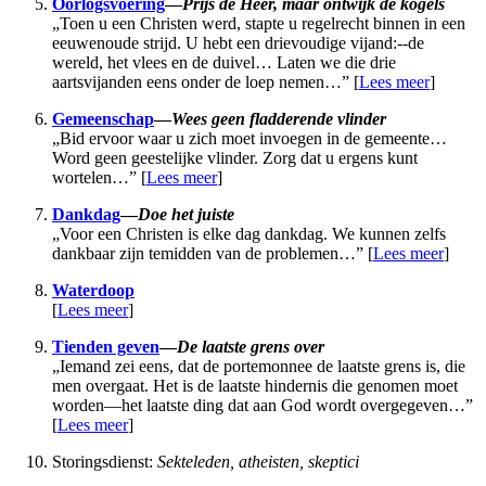
Oorlogsvoering
—
Prijs de Heer, maar ontwijk de kogels
„Toen u een Christen werd, stapte u regelrecht binnen in een
eeuwenoude strijd. U hebt een drievoudige vijand:--de
wereld, het vlees en de duivel… Laten we die drie
aartsvijanden eens onder de loep nemen…” [
Lees meer
]
Gemeenschap
—
Wees geen fladderende vlinder
„Bid ervoor waar u zich moet invoegen in de gemeente…
Word geen geestelijke vlinder. Zorg dat u ergens kunt
wortelen…” [
Lees meer
]
Dankdag
—
Doe het juiste
„Voor een Christen is elke dag dankdag. We kunnen zelfs
dankbaar zijn temidden van de problemen…” [
Lees meer
]
Waterdoop
[
Lees meer
]
Tienden geven
—
De laatste grens over
„Iemand zei eens, dat de portemonnee de laatste grens is, die
men overgaat. Het is de laatste hindernis die genomen moet
worden—het laatste ding dat aan God wordt overgegeven…”
[
Lees meer
]
Storingsdienst:
Sekteleden, atheisten, skeptici