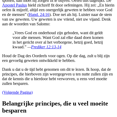
sporten, dan moet hij zorgen fit te blijven. Oefen dus dagelijks. De
Apostel Paulus
hield zichzelf fit door oefeningen. Hij zei: „En hierin
oefen ik mijzelf, altijd een onergerlijk geweten te hebben voor God
en de mensen” (
Hand. 24:16
). Doe net als hij. Luister naar de stem
van uw geweten. Uw geweten is uw vriend, niet uw vijand. Denk
aan de woorden van Salomo:
„Vrees God en onderhoud zijn geboden, want dit geldt
voor alle mensen. Want God zal elke daad doen komen
in het gericht over al het verborgene, hetzij goed, hetzij
kwaad.”
—
Prediker 12:13-14
Houd de Dag des Oordeels voor ogen. Op die dag, zult u blij zijn
een gevoelig geweten ontwikkeld te hebben.
Dank u dat u de tijd hebt genomen om dit te lezen. Ik hoop, dat de
principes, die hierboven zijn weergegeven u ten nutte zullen zijn en
dat de kennis die u hierdoor hebt verworven, u eens veel moeite
zullen besparen.
(Volgende Pagina)
Belangrijke principes, die u veel moeite
besparen