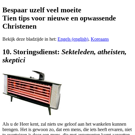
Bespaar uzelf veel moeite
Tien tips voor nieuwe en opwassende
Christenen
Bekijk deze bladzijde in het:
Engels (english)
,
Koreaans
10. Storingsdienst:
Sekteleden, atheisten,
skeptici
Als u de Heer kent, zal niets uw geloof aan het wankelen kunnen
brengen. Het is gewoon zo, dat een mens, die iets heeft ervaren, niet
te overtuigen is door een mens, die met argumenten komt aanzetten.