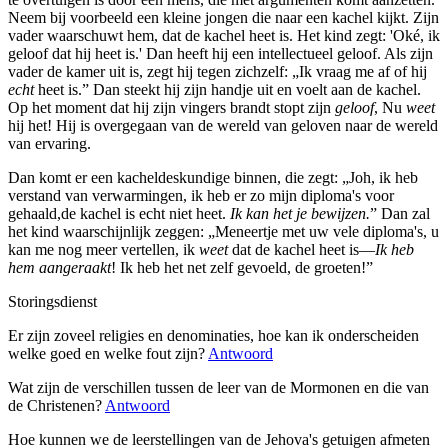
Neem bij voorbeeld een kleine jongen die naar een kachel kijkt. Zijn
vader waarschuwt hem, dat de kachel heet is. Het kind zegt: 'Oké, ik
geloof dat hij heet is.' Dan heeft hij een intellectueel geloof. Als zijn
vader de kamer uit is, zegt hij tegen zichzelf: „Ik vraag me af of hij
echt
heet is.” Dan steekt hij zijn handje uit en voelt aan de kachel.
Op het moment dat hij zijn vingers brandt stopt zijn
geloof
, Nu
weet
hij het! Hij is overgegaan van de wereld van geloven naar de wereld
van ervaring.
Dan komt er een kacheldeskundige binnen, die zegt: „Joh, ik heb
verstand van verwarmingen, ik heb er zo mijn diploma's voor
gehaald,de kachel is echt niet heet.
Ik kan het je bewijzen.
” Dan zal
het kind waarschijnlijk zeggen: „Meneertje met uw vele diploma's, u
kan me nog meer vertellen, ik
weet
dat de kachel heet is—
Ik heb
hem aangeraakt
! Ik heb het net zelf gevoeld, de groeten!”
Storingsdienst
Er zijn zoveel religies en denominaties, hoe kan ik onderscheiden
welke goed en welke fout zijn?
Antwoord
Wat zijn de verschillen tussen de leer van de Mormonen en die van
de Christenen?
Antwoord
Hoe kunnen we de leerstellingen van de Jehova's getuigen afmeten