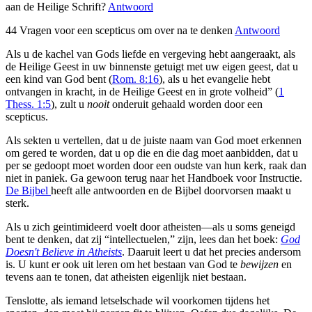
aan de Heilige Schrift?
Antwoord
44 Vragen voor een scepticus om over na te denken
Antwoord
Als u de kachel van Gods liefde en vergeving hebt aangeraakt, als
de Heilige Geest in uw binnenste getuigt met uw eigen geest, dat u
een kind van God bent (
Rom. 8:16
), als u het evangelie hebt
ontvangen in kracht, in de Heilige Geest en in grote volheid” (
1
Thess. 1:5
), zult u
nooit
onderuit gehaald worden door een
scepticus.
Als sekten u vertellen, dat u de juiste naam van God moet erkennen
om gered te worden, dat u op die en die dag moet aanbidden, dat u
per se gedoopt moet worden door een oudste van hun kerk, raak dan
niet in paniek. Ga gewoon terug naar het Handboek voor Instructie.
De Bijbel
heeft alle antwoorden en de Bijbel doorvorsen maakt u
sterk.
Als u zich geintimideerd voelt door atheisten—als u soms geneigd
bent te denken, dat zij “intellectuelen,” zijn, lees dan het boek:
God
Doesn't Believe in Atheists
. Daaruit leert u dat het precies andersom
is. U kunt er ook uit leren om het bestaan van God te
bewijzen
en
tevens aan te tonen, dat atheisten eigenlijk niet bestaan.
Tenslotte, als iemand letselschade wil voorkomen tijdens het