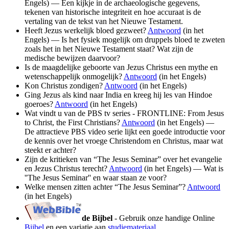
Engels) — Een kijkje in de archaeologische gegevens,
tekenen van historische integriteit en hoe accuraat is de
vertaling van de tekst van het Nieuwe Testament.
Heeft Jezus werkelijk bloed gezweet?
Antwoord
(in het
Engels) — Is het fysiek mogelijk om druppels bloed te zweten
zoals het in het Nieuwe Testament staat? Wat zijn de
medische bewijzen daarvoor?
Is de maagdelijke geboorte van Jezus Christus een mythe en
wetenschappelijk onmogelijk?
Antwoord
(in het Engels)
Kon Christus zondigen?
Antwoord
(in het Engels)
Ging Jezus als kind naar India en kreeg hij les van Hindoe
goeroes?
Antwoord
(in het Engels)
Wat vindt u van de PBS tv series - FRONTLINE: From Jesus
to Christ, the First Christians?
Antwoord
(in het Engels) —
De attractieve PBS video serie lijkt een goede introductie voor
de kennis over het vroege Christendom en Christus, maar wat
steekt er achter?
Zijn de kritieken van “The Jesus Seminar” over het evangelie
en Jezus Christus terecht?
Antwoord
(in het Engels) — Wat is
''The Jesus Seminar'' en waar staan ze voor?
Welke mensen zitten achter “The Jesus Seminar”?
Antwoord
(in het Engels)
de Bijbel
- Gebruik onze handige Online
Bijbel
en een variatie aan
studiemateriaal