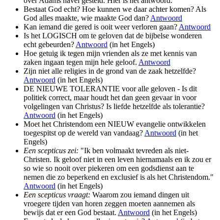
over Adams navel gesteld. Hier is het antwoord.
Bestaat God echt? Hoe kunnen we daar achter komen? Als
God alles maakte, wie maakte God dan?
Antwoord
Kan iemand die gered is ooit weer verloren gaan?
Antwoord
Is het LOGISCH om te geloven dat de bijbelse wonderen
echt gebeurden?
Antwoord
(in het Engels)
Hoe getuig ik tegen mijn vrienden als ze met kennis van
zaken ingaan tegen mijn hele geloof.
Antwoord
Zijn niet alle religies in de grond van de zaak hetzelfde?
Antwoord
(in het Engels)
DE NIEUWE TOLERANTIE voor alle geloven - Is dit
politiek correct, maar houdt het dan geen gevaar in voor
volgelingen van Christus? Is liefde hetzelfde als tolerantie?
Antwoord
(in het Engels)
Moet het Christendom een NIEUW evangelie ontwikkelen
toegespitst op de wereld van vandaag?
Antwoord
(in het
Engels)
Een scepticus zei:
"Ik ben volmaakt tevreden als niet-
Christen. Ik geloof niet in een leven hiernamaals en ik zou er
so wie so nooit over piekeren om een godsdienst aan te
nemen die zo beperkend en exclusief is als het Christendom."
Antwoord
(in het Engels)
Een scepticus vraagt:
Waarom zou iemand dingen uit
vroegere tijden van horen zeggen moeten aannemen als
bewijs dat er een God bestaat.
Antwoord
(in het Engels)