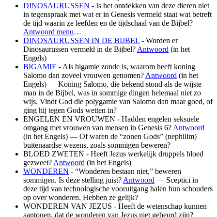
DINOSAURUSSEN
- Is het ontdekken van deze dieren niet
in tegenspraak met wat er in Genesis vermeld staat wat betreft
de tijd waarin ze leefden en de tijdschaal van de Bijbel?
Antwoord menu
…
DINOSAURUSSEN IN DE BIJBEL
- Worden er
Dinosaurussen vermeld in de Bijbel?
Antwoord
(in het
Engels)
BIGAMIE
- Als bigamie zonde is, waarom heeft koning
Salomo dan zoveel vrouwen genomen?
Antwoord
(in het
Engels) — Koning Salomo, die bekend stond als de wijste
man in de Bijbel, was in sommige dingen helemaal niet zo
wijs. Vindt God die polygamie van Salomo dan maar goed, of
ging hij tegen Gods wetten in?
ENGELEN EN VROUWEN - Hadden engelen seksuele
omgang met vrouwen van mensen in Genesis 6?
Antwoord
(in het Engels) — Of waren de “zonen Gods” (nephilim)
buitenaardse wezens, zoals sommigen beweren?
BLOED ZWETEN - Heeft Jezus werkelijk druppels bloed
gezweet?
Antwoord
(in het Engels)
WONDEREN
- “Wonderen bestaan niet,” beweren
sommigen. Is deze stelling juist?
Antwoord
— Sceptici in
deze tijd van technologische vooruitgang halen hun schouders
op over wonderen. Hebben ze gelijk?
WONDEREN VAN JEZUS - Heeft de wetenschap kunnen
aantonen, dat de wonderen van Jezus niet gebeurd zijn?