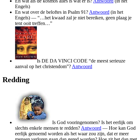
En wat als de kosmos alles is wat er is?
Antwoord
(in het
Engels)
En wat over de beloftes in Psalm 91?
Antwoord
(in het
Engels) — “…het kwaad zal je niet bereiken, geen plaag je
tent ooit treffen…”
Is DE DA VINCI CODE “de meest serieuze
aanval op het christendom”?
Antwoord
Redding
Is God vooringenomen? Is het eerlijk om
slechts enkele mensen te redden?
Antwoord
— Hoe kan God
eerlijk genoemd worden als het waar zou zijn, dat er meer
mensen verloren gaan dan gered worden? Hoe zit het dan met