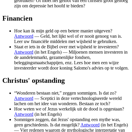
gebruiken? Of moet het geloof van een christen groot genoeg
zijn om depressie het hoofd te bieden?
Financien
Hoe kan ik mijn geld op een betere manier uitgeven?
Antwoord
— Geld, het lijkt wel of er nooit genoeg van is.
Leer uw financiële middelen met wijsheid te gebruiken.
Staat er iets in de Bijbel over met wijsheid te investeren?
Antwoord
(in het Engels) — Miljoenen mensen investeren in
de aandelenmarkt, gezamenlijke fondsen,
beleggingsmaatschappijen, enz. Lees hoe men een wijze
investeerder wordt door koning Salomo's advies op te volgen.
Christus' opstanding
“Wonderen bestaan niet,” zeggen sommigen. Is dat zo?
Antwoord
— Sceptici in deze vertechnologiseerde wereld
lachen om het idee van wonderen. Bestaan ze toch?
Hoe weten we of Jezus werkelijk uit de dood is opgestaan?
Antwoord
(in het Engels)
Sommigen zeggen, dat Jezus' opstanding een mythe was,
geen geschiedenis. Is dat mogelijk?
Antwoord
(in het Engels)
— Vier redenen waarom de mythologische interpretatie van