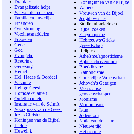
Drankjes
Koninginnen van de Bijbel
Evangelisatie helpt
Wapens
Val van de mensheid
Vrouwen van de Bijbel
Familie en huwelijk
Jeugdkwesties
Financiën
Studiehulpmiddelen
Overstroming
Bijbel zoeken
Voedingsmiddelen
Encyclopedie
Fossielen
Hebreeuws/Grieks
Genesis
gereedschap
God
Religies
Evangelie
Atheïsme/agnosticisme
Regering
Bijbels christendom
Genezing
Boeddhisme
Hemel
Katholicisme
Hel, Hades & Oordeel
Christelijke Wetenschap
Vakantie
Jehovah’s Getuigen
Heilige Geest
Messiaanse
Homoseksualiteit
gemeenschappen
Onfeilbaarheid
Monisme
Inspiratie van de Schrift
Mormonisme
Voorspraak van de Geest
Islam
Jezus Christus
Jodendom
Koningen van de Bijbel
Natie van de islam
Liefde
Nieuwe tijd
Huwelijk
Het occulte