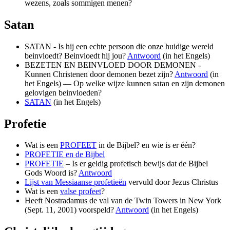
wezens, zoals sommigen menen?
Satan
SATAN - Is hij een echte persoon die onze huidige wereld
beinvloedt? Beinvloedt hij jou?
Antwoord
(in het Engels)
BEZETEN EN BEINVLOED DOOR DEMONEN -
Kunnen Christenen door demonen bezet zijn?
Antwoord
(in
het Engels) — Op welke wijze kunnen satan en zijn demonen
gelovigen beinvloeden?
SATAN
(in het Engels)
Profetie
Wat is een
PROFEET
in de Bijbel? en wie is er één?
PROFETIE en de Bijbel
PROFETIE
– Is er geldig profetisch bewijs dat de Bijbel
Gods Woord is?
Antwoord
Lijst van Messiaanse profetieën
vervuld door Jezus Christus
Wat is een
valse profeet
?
Heeft Nostradamus de val van de Twin Towers in New York
(Sept. 11, 2001) voorspeld?
Antwoord
(in het Engels)