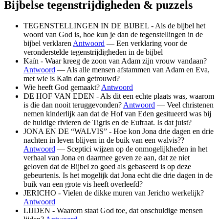
Bijbelse tegenstrijdigheden & puzzels
TEGENSTELLINGEN IN DE BIJBEL - Als de bijbel het
woord van God is, hoe kun je dan de tegenstellingen in de
bijbel verklaren
Antwoord
— Een verklaring voor de
veronderstelde tegenstrijdigheden in de bijbel
Kaïn - Waar kreeg de zoon van Adam zijn vrouw vandaan?
Antwoord
— Als alle mensen afstammen van Adam en Eva,
met wie is Kaïn dan getrouwd?
Wie heeft God gemaakt?
Antwoord
DE HOF VAN EDEN - Als dit een echte plaats was, waarom
is die dan nooit teruggevonden?
Antwoord
— Veel christenen
nemen kinderlijk aan dat de Hof van Eden gesitueerd was bij
de huidige rivieren de Tigris en de Eufraat. Is dat juist?
JONA EN DE “WALVIS” - Hoe kon Jona drie dagen en drie
nachten in leven blijven in de buik van een walvis??
Antwoord
— Sceptici wijzen op de onmogelijkheden in het
verhaal van Jona en daarmee geven ze aan, dat ze niet
geloven dat de Bijbel zo goed als gebaseerd is op deze
gebeurtenis. Is het mogelijk dat Jona echt die drie dagen in de
buik van een grote vis heeft overleefd?
JERICHO - Vielen de dikke muren van Jericho werkelijk?
Antwoord
LIJDEN - Waarom staat God toe, dat onschuldige mensen