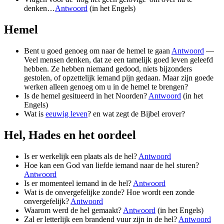
denken…
Antwoord
(in het Engels)
Hemel
Bent u goed genoeg om naar de hemel te gaan
Antwoord
—
Veel mensen denken, dat ze een tamelijk goed leven geleefd
hebben. Ze hebben niemand gedood, niets bijzonders
gestolen, of opzettelijk iemand pijn gedaan. Maar zijn goede
werken alleen genoeg om u in de hemel te brengen?
Is de hemel gesitueerd in het Noorden?
Antwoord
(in het
Engels)
Wat is
eeuwig leven
? en wat zegt de Bijbel erover?
Hel, Hades en het oordeel
Is er werkelijk een plaats als de hel?
Antwoord
Hoe kan een God van liefde iemand naar de hel sturen?
Antwoord
Is er momenteel iemand in de hel?
Antwoord
Wat is de onvergefelijke zonde? Hoe wordt een zonde
onvergefelijk?
Antwoord
Waarom werd de hel gemaakt?
Antwoord
(in het Engels)
Zal er letterlijk een brandend vuur zijn in de hel?
Antwoord