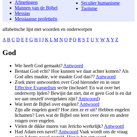
Afmetingen
Seculier humanisme
Mannen van de Bijbel
Taoïsme
Messias
Messiaanse profetieën
alfabetische lijst met woorden en onderwerpen
A
B
C
D
E
F
G
H
I
J
K
L
M
N
O
P
Q
R
S
T
U
V
W
X
Y
Z
God
Wie heeft God gemaakt?
Antwoord
Bestaat God echt? Hoe kunnen we daar achter komen? Als
God alles maakte, wie maakte God dan??
Antwoord
Zoek meer antwoorden over God hieronder en in onze
Effective Evangelism
sectie (inclusief: En wat over het
onderwerp lijden? Bewijst dat niet, dat er geen God is en dat
we aan onszelf overgelaten zijn?
Antwoord
)
Wat leert de Bijbel over engelen?
Antwoord
Zijn alle engelen goed? Hoe zien ze er uit? Hebben engelen
lichamen? Lees wat de Bijbel ons leert over deze en andere
vragen over engelen.
Vielen de dikke muren van Jericho werkelijk?
Antwoord
Had Adam een navel?
Antwoord
Vaak wordt ons de vraag