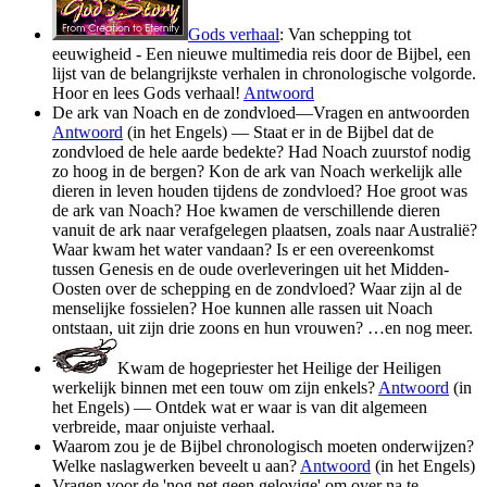
Gods verhaal
: Van schepping tot
eeuwigheid - Een nieuwe multimedia reis door de Bijbel, een
lijst van de belangrijkste verhalen in chronologische volgorde.
Hoor en lees Gods verhaal!
Antwoord
De ark van Noach en de zondvloed—Vragen en antwoorden
Antwoord
(in het Engels) — Staat er in de Bijbel dat de
zondvloed de hele aarde bedekte? Had Noach zuurstof nodig
zo hoog in de bergen? Kon de ark van Noach werkelijk alle
dieren in leven houden tijdens de zondvloed? Hoe groot was
de ark van Noach? Hoe kwamen de verschillende dieren
vanuit de ark naar verafgelegen plaatsen, zoals naar Australië?
Waar kwam het water vandaan? Is er een overeenkomst
tussen Genesis en de oude overleveringen uit het Midden-
Oosten over de schepping en de zondvloed? Waar zijn al de
menselijke fossielen? Hoe kunnen alle rassen uit Noach
ontstaan, uit zijn drie zoons en hun vrouwen? …en nog meer.
Kwam de hogepriester het Heilige der Heiligen
werkelijk binnen met een touw om zijn enkels?
Antwoord
(in
het Engels) — Ontdek wat er waar is van dit algemeen
verbreide, maar onjuiste verhaal.
Waarom zou je de Bijbel chronologisch moeten onderwijzen?
Welke naslagwerken beveelt u aan?
Antwoord
(in het Engels)
Vragen voor de 'nog net geen gelovige' om over na te