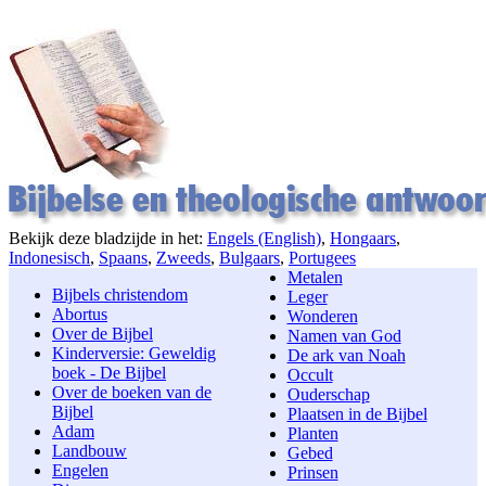
Bekijk deze bladzijde in het:
Engels (English)
,
Hongaars
,
Indonesisch
,
Spaans
,
Zweeds
,
Bulgaars
,
Portugees
Metalen
Bijbels christendom
Leger
Abortus
Wonderen
Over de Bijbel
Namen van God
Kinderversie: Geweldig
De ark van Noah
boek - De Bijbel
Occult
Over de boeken van de
Ouderschap
Bijbel
Plaatsen in de Bijbel
Adam
Planten
Landbouw
Gebed
Engelen
Prinsen