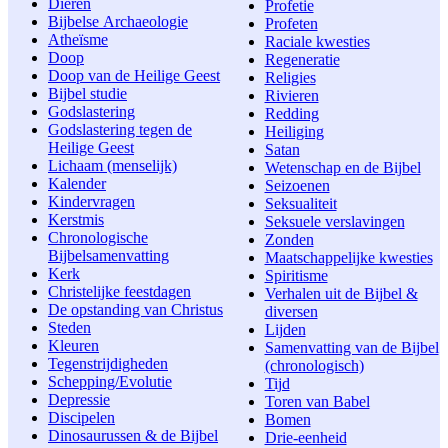
Dieren
Profetie
Bijbelse Archaeologie
Profeten
Atheïsme
Raciale kwesties
Doop
Regeneratie
Doop van de Heilige Geest
Religies
Bijbel studie
Rivieren
Godslastering
Redding
Godslastering tegen de
Heiliging
Heilige Geest
Satan
Lichaam (menselijk)
Wetenschap en de Bijbel
Kalender
Seizoenen
Kindervragen
Seksualiteit
Kerstmis
Seksuele verslavingen
Chronologische
Zonden
Bijbelsamenvatting
Maatschappelijke kwesties
Kerk
Spiritisme
Christelijke feestdagen
Verhalen uit de Bijbel &
De opstanding van Christus
diversen
Steden
Lijden
Kleuren
Samenvatting van de Bijbel
Tegenstrijdigheden
(chronologisch)
Schepping/Evolutie
Tijd
Depressie
Toren van Babel
Discipelen
Bomen
Dinosaurussen & de Bijbel
Drie-eenheid