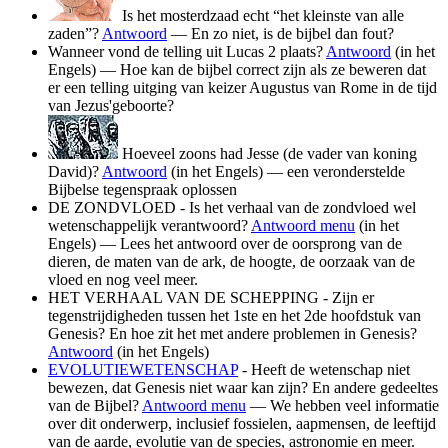
Is het mosterdzaad echt “het kleinste van alle
zaden”?
Antwoord
— En zo niet, is de bijbel dan fout?
Wanneer vond de telling uit Lucas 2 plaats?
Antwoord
(in het
Engels) — Hoe kan de bijbel correct zijn als ze beweren dat
er een telling uitging van keizer Augustus van Rome in de tijd
van Jezus'geboorte?
Hoeveel zoons had Jesse (de vader van koning
David)?
Antwoord
(in het Engels) — een veronderstelde
Bijbelse tegenspraak oplossen
DE ZONDVLOED - Is het verhaal van de zondvloed wel
wetenschappelijk verantwoord?
Antwoord menu
(in het
Engels) — Lees het antwoord over de oorsprong van de
dieren, de maten van de ark, de hoogte, de oorzaak van de
vloed en nog veel meer.
HET VERHAAL VAN DE SCHEPPING - Zijn er
tegenstrijdigheden tussen het 1ste en het 2de hoofdstuk van
Genesis? En hoe zit het met andere problemen in Genesis?
Antwoord
(in het Engels)
EVOLUTIEWETENSCHAP
- Heeft de wetenschap niet
bewezen, dat Genesis niet waar kan zijn? En andere gedeeltes
van de Bijbel?
Antwoord menu
— We hebben veel informatie
over dit onderwerp, inclusief fossielen, aapmensen, de leeftijd
van de aarde, evolutie van de species, astronomie en meer.