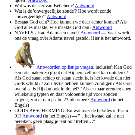
lijden?
Antwoord
Wat was de ster van Betlehem?
Antwoord
Wat is de 'onvergeeflijke zonde'? Hoe wordt zonde
"onvergeeflijk?"
Antwoord
Bestaat God echt? Hoe kunnen we daar achter komen? Als
God alles maakte, wie maakte God dan?
Antwoord
NAVELS - Had Adam een navel?
Antwoord
— Vaak wordt
ons de vraag over Adams navel gesteld. Hier is het antwoord.
Antwoorden op listige vragen
, inclusief: Kan God
een rots maken zo groot dat Hij hem zelf niet kan optillen? /
Als God satan schiep en satan slecht is, is het kwade dan niet
Gods schuld? / Zou Jezus hebben kunnen zondigen? Als God
overal is, is Hij dan ook in de hel? / Als er maar grenoeg apen
willekeurig typten en daar voldoende tijd voor zouden
krijgen, zou er dan psalm 23 uitkomen?
Antwoord
(in het
Engels)
GODS BESCHERMING: En wat over de beloftes in Psalm
91?
Antwoord
(in het Engels) — "…het kwaad zal je niet
bereiken, geen plaag je tent ooit treffen…"