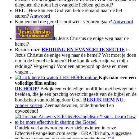
diegenen die nooit het evangelie hebben gehoord?
HEL - Hoe kan een God van liefde iemand naar de hel
sturen?
Antwoord
Kan iemand die gered is ooit weer verloren gaan?
Antwoord
Is Jesus Christus de enige weg naar de
hemel?
Bezoek onze
REDDING EN EVANGELIE SECTIE
Is
Jezus Christus de enige weg naar de hemel? Wat moet je doen
om in de hemel te komen? Hoe kan ik zeker zijn van mijn
redding? Vergeving? Voor een antwoord op deze en meer
vragen…
Kijk naar een een
volledige film online
DE HOOP
! Bekijk een vololedige hoofdfilm met bewegende
beelden, die je een prachtig overzicht geeft van de bijbel en de
boodschap van redding door God.
BEKIJK HEM NU
,
zonder kosten
. Zeer aanbevolen, onderhoudend en
opvoedend!
Ontdek veel antwoorden over zielenwinnen in onze
EffectiveEvangelism.com sectie - GRATIS hulp, suggesties
en hoe te reageren op vragen van ongelovigen.
GA