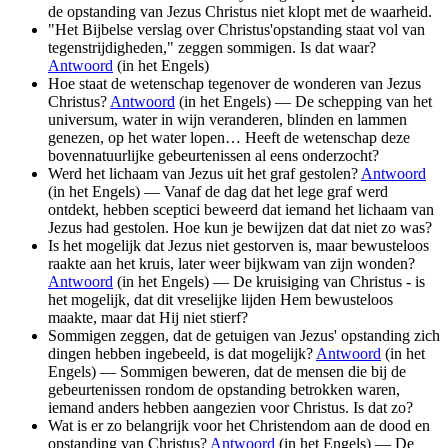
de opstanding van Jezus Christus niet klopt met de waarheid.
"Het Bijbelse verslag over Christus'opstanding staat vol van
tegenstrijdigheden," zeggen sommigen. Is dat waar?
Antwoord
(in het Engels)
Hoe staat de wetenschap tegenover de wonderen van Jezus
Christus?
Antwoord
(in het Engels) — De schepping van het
universum, water in wijn veranderen, blinden en lammen
genezen, op het water lopen… Heeft de wetenschap deze
bovennatuurlijke gebeurtenissen al eens onderzocht?
Werd het lichaam van Jezus uit het graf gestolen?
Antwoord
(in het Engels) — Vanaf de dag dat het lege graf werd
ontdekt, hebben sceptici beweerd dat iemand het lichaam van
Jezus had gestolen. Hoe kun je bewijzen dat dat niet zo was?
Is het mogelijk dat Jezus niet gestorven is, maar bewusteloos
raakte aan het kruis, later weer bijkwam van zijn wonden?
Antwoord
(in het Engels) — De kruisiging van Christus - is
het mogelijk, dat dit vreselijke lijden Hem bewusteloos
maakte, maar dat Hij niet stierf?
Sommigen zeggen, dat de getuigen van Jezus' opstanding zich
dingen hebben ingebeeld, is dat mogelijk?
Antwoord
(in het
Engels) — Sommigen beweren, dat de mensen die bij de
gebeurtenissen rondom de opstanding betrokken waren,
iemand anders hebben aangezien voor Christus. Is dat zo?
Wat is er zo belangrijk voor het Christendom aan de dood en
opstanding van Christus?
Antwoord
(in het Engels) — De