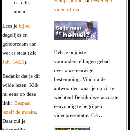
Bekijk online
, of
bestel een
ik u dit,
video of dvd
amen.'
Lees je
bijbel
dagelijks en
gehoorzaam aan
Heb je onjuiste
wat er staat (Zie
vooronderstellingen gehad
Joh. 14:21
).
over onze eeuwige
Bedankt dat je dit
bestemming. Vind nu de
wilde lezen. Klik
antwoorden waar je op zit te
nu eens op deze
wachten! Bekijk deze accurate,
link:
'Bespaar
eenvoudig te begrijpen
jezelf de moeite
.'
videopresentatie.
GA
…
Daar zul je
belangrijke