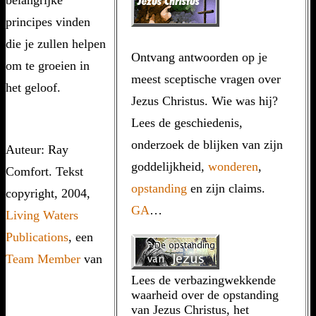
principes vinden
die je zullen helpen
Ontvang antwoorden op je
om te groeien in
meest sceptische vragen over
het geloof.
Jezus Christus. Wie was hij?
Lees de geschiedenis,
onderzoek de blijken van zijn
Auteur: Ray
goddelijkheid,
wonderen
,
Comfort. Tekst
opstanding
en zijn claims.
copyright, 2004,
GA
…
Living Waters
Publications
, een
Team Member
van
Lees de verbazingwekkende
waarheid over de opstanding
van Jezus Christus, het