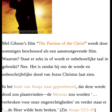
M
el Gibson’s film “
The Passion of the Christ
” wordt door
sommigen beschouwd als een aanstootgevende film.
Waarom? Staat er seks in of wordt er onbehoorlijke taal in
gebruikt? Nee. Het is omdat hij ons de wrede en
onbeschrijfelijke dood van Jezus Christus laat zien.
In het
boek van Jesaja
staat geprofeteerd
, dat deze wrede
dood zou plaatsvinden—de
Messias
zou worden ‘…
verbroken voor onze ongerechtigheden’ en verder staat er
‘…de Heer wilde hem breken.’ (Zie
Jesaja 53:5-10
)