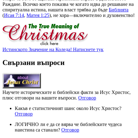
Раждане. Всичко което показва че когато идва до решаване на
спиритуална истина, нашата власт трябва да бъде
Библията
(
Исая 7:14
,
Матея 1:25
), не хора—включително и духовенство!
Истинското Значение на Коледа! Натиснете тук
Свързани въпроси
Научете историческите и библейски факти за Исус Христос,
плюс отговори на вашите въпроси.
Отговор
Какъв е статистичният шанс около Исус Христос?
Отговор
ЛОГИЧНО ли е да се вярва че библейските чудеса
наистина са станали?
Отговор