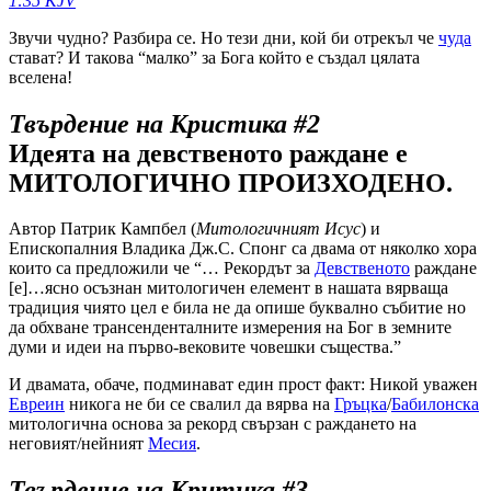
1:35 KJV
Звучи чудно? Разбира се. Но тези дни, кой би отрекъл че
чуда
стават? И такова “малко” за Бога който е създал цялата
вселена!
Твърдение на Кристика #2
Идеята на девственото раждане е
МИТОЛОГИЧНО ПРОИЗХОДЕНО.
Автор Патрик Кампбел (
Митологичният Исус
) и
Епископалния Владика Дж.С. Спонг са двама от няколко хора
които са предложили че “… Рекордът за
Девственото
раждане
[е]…ясно осъзнан митологичен елемент в нашата вярваща
традиция чиято цел е била не да опише буквално събитие но
да обхване трансенденталните измерения на Бог в земните
думи и идеи на първо-вековите човешки същества.”
И двамата, обаче, подминават един прост факт: Никой уважен
Евреин
никога не би се свалил да вярва на
Гръцка
/
Бабилонска
митологична основа за рекорд свързан с раждането на
неговият/нейният
Месия
.
Твърдение на Критика #3