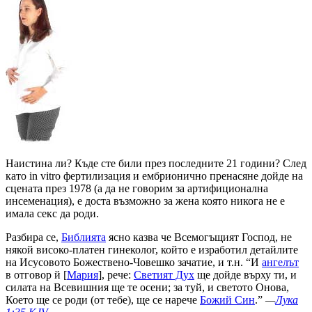
Н
аистина ли? Къде сте били през последните 21 години? След
като in vitro фертилизация и ембрионично пренасяне дойде на
сцената през 1978 (а да не говорим за артифиционална
инсеменация), е доста възможно за жена която никога не е
имала секс да роди.
Разбира се,
Библията
ясно казва че Всемогъщият Господ, не
някой високо-платен гинеколог, който е изработил детайлите
на Исусовото Божествено-Човешко зачатие, и т.н. “И
ангелът
в отговор й [
Мария
], рече:
Светият Дух
ще дойде върху ти, и
силата на Всевишния ще те осени; за туй, и светото Онова,
Което ще се роди (от тебе), ще се нарече
Божий Син
.”
—
Лука