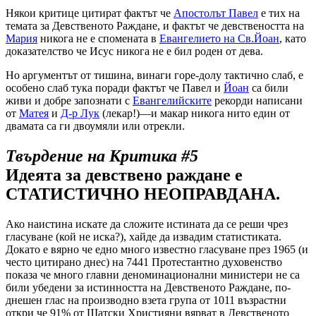
Някои критице цитират фактът че
Апостолът Павел
е тих на
темата за Девственото Раждане, и фактът че девствеността на
Мария
никога не е спомената в
Евангелието на Св.Йоан
, като
доказателство че Исус никога не е бил роден от дева.
Но аргументът от тишина, винаги горе-долу тактично слаб, е
особено слаб тука поради фактът че Павел и
Йоан
са били
живи и добре запознати с
Eвангелийските
рекорди написани
от
Матея
и
Д-р Лук
(лекар!)—и макар никога нито един от
двамата са ги двоумяли или отрекли.
Твърдение на Критика #5
Идеята за девствено раждане е
СТАТИСТИЧНО НЕОПРАВДАНА.
Ако наистина искате да сложите истината да се реши чрез
гласуване (кой не иска?), хайде да извадим статистиката.
Докато е вярно че едно много известно гласуване през 1965 (и
често цитирано днес) на 7441 Протестантно духовенство
показа че много главни деноминационални министери не са
били убедени за истинността на Девственото Раждане, по-
днешен глас на производно взета група от 1011 възрастни
откри че 91% от Щатски Християни вярват в Девственото