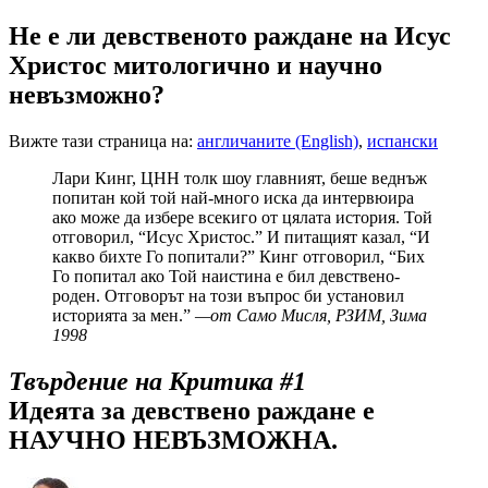
Не е ли девственото раждане на Исус
Христос митологично и научно
невъзможно?
Вижте тази страница на:
англичаните (English)
,
испански
Лари Кинг, ЦНН толк шоу главният, беше веднъж
попитан кой той най-много иска да интервюира
ако може да избере всекиго от цялата история. Той
отговорил, “Исус Христос.” И питащият казал, “И
какво бихте Го попитали?” Кинг отговорил, “Бих
Го попитал ако Той наистина е бил девствено-
роден. Отговорът на този въпрос би установил
историята за мен.”
—от Само Мисля, РЗИМ, Зима
1998
Твърдение на Критика #1
Идеята за девствено раждане е
НАУЧНО НЕВЪЗМОЖНА.