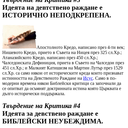
Идеята на девтствено раждане е
ИСТОРИЧНО НЕПОДКРЕПЕНА.
Апостолното Кредо, написано през 4-ти век;
Нишевото Кредо, прието в Съвета на Ницея през 325 сл.Хр.;
Атаназийското Кредо, написано през 450 сл.Хр.;
Чалседонската Дефиниция, приета в Съвето на Чалседон през
451 сл.Хр.; и Малкият Катишизм на Мартин Лутър през 1529
сл.Хр. са само някои от историческите креда които признават
истинността на Девственото Раждане на
Исус
. Само в по-
модерни времена някои Библейски критици са започнали да
се опитват да осъмнят доктринната истина която Църквата е
дълго исторически поддържала.
Твърдение на Критика #4
Идеята за девствено раждане е
БИБЛЕЙСКИ НЕУБЕЖДИМА.