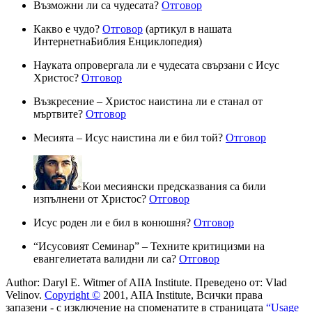
Възможни ли са чудесата?
Отговор
Какво е чудо?
Отговор
(артикул в нашата
ИнтернетнаБиблия Енциклопедия)
Науката опровергала ли е чудесата свързани с Исус
Христос?
Отговор
Възкресение – Христос наистина ли е станал от
мъртвите?
Отговор
Месията – Исус наистина ли е бил той?
Отговор
Кои месиянски предсказвания са били
изпълнени от Христос?
Отговор
Исус роден ли е бил в конюшня?
Отговор
“Исусовият Семинар” – Техните критицизми на
евангелиетата валидни ли са?
Отговор
Author: Daryl E. Witmer of AIIA Institute.
Преведено от: Vlad
Velinov.
Copyright ©
2001, AIIA Institute, Всички права
запазени - с изключение на споменатите в страницата
“Usage