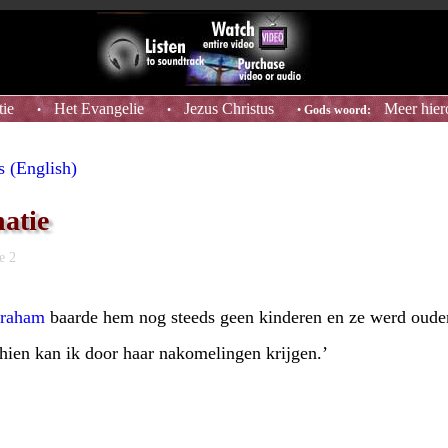
tie
Het Evangelie
Jezus Christus
Meer hier
•
•
•
Gods woord:
s (English)
natie
e 2
raham
baarde hem nog steeds geen kinderen en ze werd ouder 
hien kan ik door haar nakomelingen krijgen.’