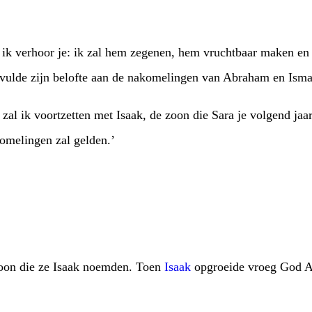
 ik verhoor je: ik zal hem zegenen, hem vruchtbaar maken en
ulde zijn belofte aan de nakomelingen van Abraham en Ismaë
al ik voortzetten met Isaak, de zoon die Sara je volgend jaa
komelingen zal gelden.’
oon die ze Isaak noemden. Toen
Isaak
opgroeide vroeg God Ab