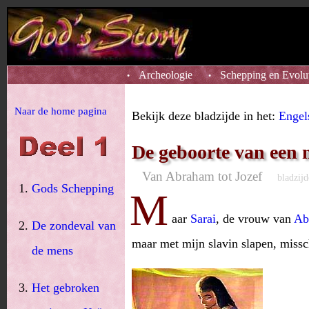
Archeologie
Schepping en Evolu
•
•
Naar de home pagina
Bekijk deze bladzijde in het:
Engel
De geboorte van een 
Van Abraham tot Jozef
bladzijd
Gods Schepping
M
aar
Sarai
, de vrouw van
Ab
De zondeval van
maar met mijn slavin slapen, missc
de mens
Het gebroken