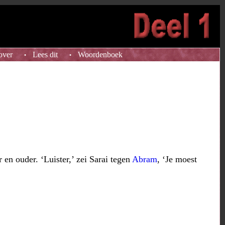
over
Lees dit
Woordenboek
•
•
en ouder. ‘Luister,’ zei Sarai tegen
Abram
, ‘Je moest