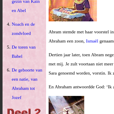
gezin van Kaïn
en Abel
Noach en de
Abram stemde met haar voorstel in
zondvloed
Abraham een zoon,
Ismaël
genaam
De toren van
Dertien jaar later, toen Abram ne
Babel
met mij. Je zult voortaan niet mee
De geboorte van
Sara genoemd worden, vorstin. Ik za
een natie, van
En Abraham antwoordde God: ‘Ik zo
Abraham tot
Jozef