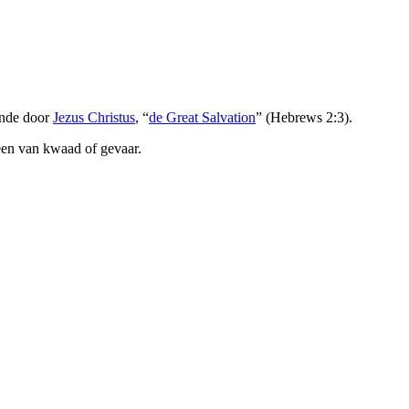
onde door
Jezus Christus
, “
de Great Salvation
” (Hebrews 2:3).
een van kwaad of gevaar.