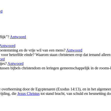
rd
lijk”?
Antwoord
Antwoord
orbestemming en de vrije wil van een mens?
Antwoord
eren voor hetzelfde einde? Waarom staan christenen erop dat iemand all
ord
tjes?
Antwoord
l tussen bijbels christendom en leringen gemeenschappelijk in de rooms-
de overheersing door de Egyptenaren (Exodus 14:13), en in het algemee
rijding, die
Jezus Christus
tot stand bracht, van schuld en besmetting d