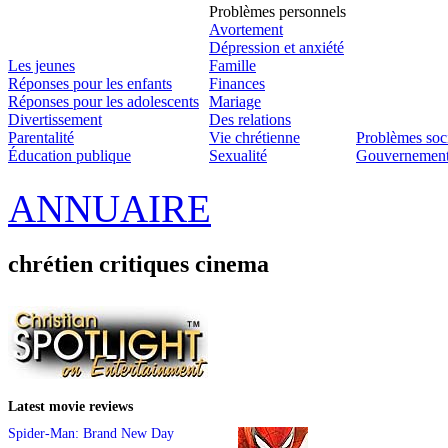
Problèmes personnels
Avortement
Dépression et anxiété
Les jeunes
Famille
Réponses pour les enfants
Finances
Réponses pour les adolescents
Mariage
Divertissement
Des relations
Parentalité
Vie chrétienne
Problèmes soc
Éducation publique
Sexualité
Gouvernemen
ANNUAIRE
chrétien critiques cinema
Latest movie reviews
Spider-Man: Brand New Day