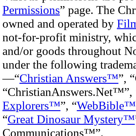
Permissions
” page. The Chr
owned and operated by
Fil
not-for-profit ministry, whi
and/or goods throughout N
under the following tradem
—“
Christian Answers™
”, 
“ChristianAnswers.Net™”, 
Explorers™
”, “
WebBible™
“
Great Dinosaur Mystery™
Communications™”.