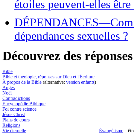
étoiles peuvent-elles être
DÉPENDANCES—Comment 
dépendances sexuelles ?
Découvrez des réponse
Bible
Bible et théologie, réponses sur Dieu et l'Écriture
À propos de la Bible
(alternative:
version enfants
)
Anges
Noël
Contradictions
Encyclopédie Biblique
Foi contre science
Jésus Christ
Plans de cours
Religions
Vie éternelle
Évangélisme
—être