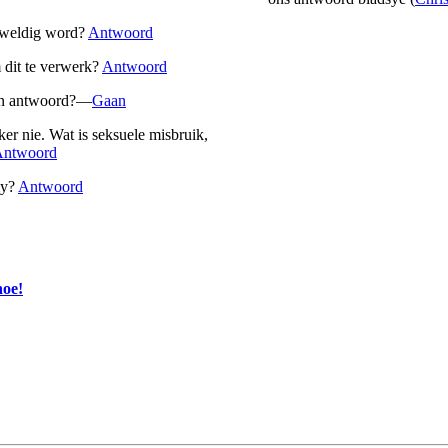
rweldig word?
Antwoord
 dit te verwerk?
Antwoord
‘n antwoord?—
Gaan
 nie. Wat is seksuele misbruik,
Antwoord
my?
Antwoord
hoe!