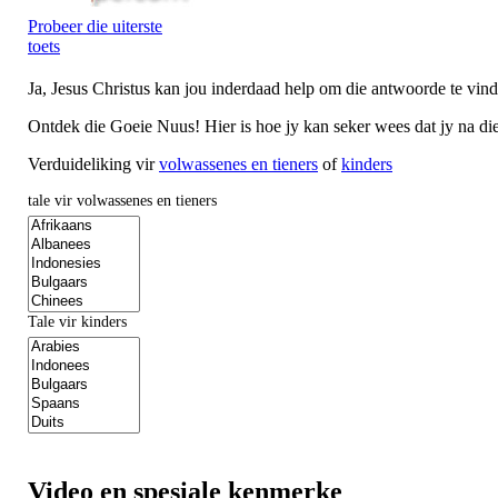
Probeer die uiterste
toets
J
a, Jesus Christus kan jou inderdaad help om die antwoorde te vind
Ontdek die Goeie Nuus! Hier is hoe jy kan seker wees dat jy na 
Verduideliking vir
volwassenes en tieners
of
kinders
tale vir volwassenes en tieners
Tale vir kinders
Video en spesiale kenmerke