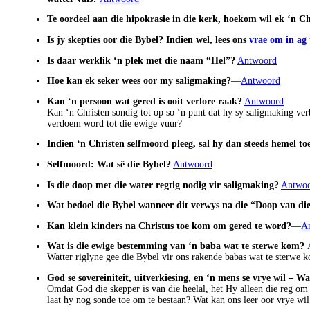
Te oordeel aan die hipokrasie in die kerk, hoekom wil ek ‘n C
Is jy skepties oor die Bybel? Indien wel, lees ons
vrae om in ag
Is daar werklik ‘n plek met die naam “Hel”?
Antwoord
Hoe kan ek seker wees oor my saligmaking?
—
Antwoord
Kan ‘n persoon wat gered is ooit verlore raak?
Antwoord
Kan ‘n Christen sondig tot op so ‘n punt dat hy sy saligmaking ver
verdoem word tot die ewige vuur?
Indien ‘n Christen selfmoord pleeg, sal hy dan steeds hemel to
Selfmoord: Wat sê die Bybel?
Antwoord
Is die doop met die water regtig nodig vir saligmaking?
Antwo
Wat bedoel die Bybel wanneer dit verwys na die “Doop van die
Kan klein kinders na Christus toe kom om gered te word?
—
A
Wat is die ewige bestemming van ‘n baba wat te sterwe kom?
Watter riglyne gee die Bybel vir ons rakende babas wat te sterwe 
God se sovereiniteit, uitverkiesing, en ‘n mens se vrye wil – Wa
Omdat God die skepper is van die heelal, het Hy alleen die reg om
laat hy nog sonde toe om te bestaan? Wat kan ons leer oor vrye wil