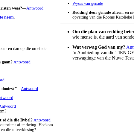
Wyses van genade
hristen wees?
—
Antwoord
Redding deur genade alleen
, en n
opvatting van die Rooms Katoliek
 te neem
.
Om die plan van redding beter
wie mense is, die aard van sond
Wat verwag God van my?
Ant
beur en dan op die ou einde
‘n Aanbieding van die TIEN GE
verwagtinge van die Nuwe Test
e gaan?
Antwoord
ord
 dooies?”
—
Antwoord
ntwoord
Antwoord
kom?
t sê die die Bybel?
Antwoord
 outoriteit af te dwing. Hoekom
 en die uitverkiesing?