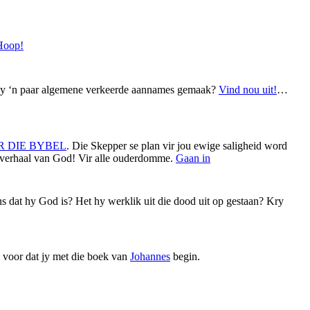
Hoop!
t jy ‘n paar algemene verkeerde aannames gemaak?
Vind nou uit!
…
R DIE BYBEL
. Die Skepper se plan vir jou ewige saligheid word
verhaal van God! Vir alle ouderdomme.
Gaan in
dat hy God is? Het hy werklik uit die dood uit op gestaan? Kry
ns voor dat jy met die boek van
Johannes
begin.