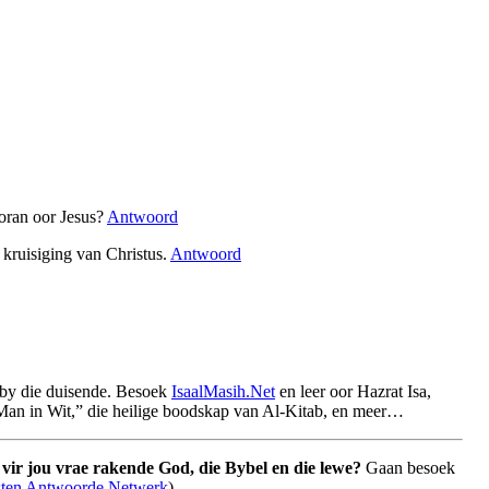
oran oor Jesus?
Antwoord
 kruisiging van Christus.
Antwoord
by die duisende. Besoek
IsaalMasih.Net
en leer oor Hazrat Isa,
Man in Wit,” die heilige boodskap van Al-Kitab, en meer…
vir jou vrae rakende God, die Bybel en die lewe?
Gaan besoek
sten Antwoorde Netwerk
).