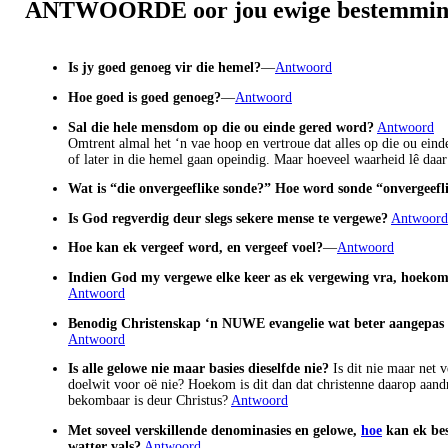
ANTWOORDE oor jou ewige bestemmi
Is jy goed genoeg vir die hemel?
—
Antwoord
Hoe goed is goed genoeg?
—
Antwoord
Sal die hele mensdom op die ou einde gered word?
Antwoord
Omtrent almal het ‘n vae hoop en vertroue dat alles op die ou eind
of later in die hemel gaan opeindig. Maar hoeveel waarheid lê daar
Wat is “die onvergeeflike sonde?” Hoe word sonde “onvergeefl
Is God regverdig deur slegs sekere mense te vergewe?
Antwoord
Hoe kan ek vergeef word, en vergeef voel?
—
Antwoord
Indien God my vergewe elke keer as ek vergewing vra, hoekom 
Antwoord
Benodig Christenskap ‘n NUWE evangelie wat beter aangepas i
Antwoord
Is alle gelowe nie maar basies dieselfde nie?
Is dit nie maar net 
doelwit voor oë nie? Hoekom is dit dan dat christenne daarop aand
bekombaar is deur Christus?
Antwoord
Met soveel verskillende denominasies en gelowe,
hoe
kan ek bes
watter vals?
Antwoord