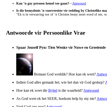
Kan ‘n gay persoon hemel toe gaan?
—
Antwoord
Is die besnydenis ‘n voorvereiste vir redding by Christelike ma
“Ek is in verwarring oor of ‘n Christen besny moet word of nie, w
Antwoorde vir Persoonlike Vrae
Spaar Jouself Pyn: Tien Wenke vir Nuwe en Groeiende
Bestaan God werklik? Hoe kan ek weet?
Antwo
Indien God alles gemaak het, wie het dan vir God geskep?
Hoe kan ek weet die
Bybel
is die waarheid?
Antwoord
As God weet ek het SEER, hoekom help hy my nie?
Antwo
Voel God ons pyn?
Antwoord