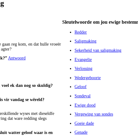
ng
Sleutelwoorde om jou ewige bestemm
Redder
Saligmaking
e gaan reg kom, en dat hulle vroeër
 agter?
Sekerheid van saligmaking
ik?”
Antwoord
Evangelie
Verlossing
Wedergeboorte
voel ek dan nog so skuldig?
Geloof
Sondeval
s vir vandag se wêreld?
Ewige dood
verskillende wyses met dieseldfe
Vergewing van sondes
ring dat ware redding slegs
Goeie dade
Genade
luit watter geloof waar is en