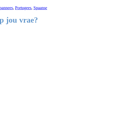
pannees
,
Portugees
,
Spaanse
p jou vrae?