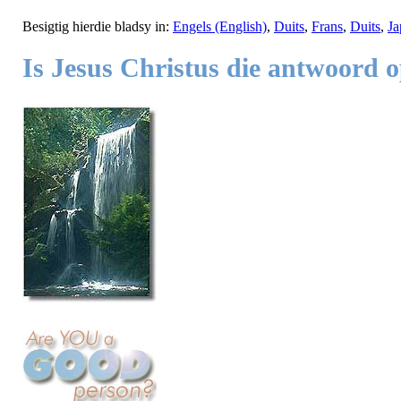
Besigtig hierdie bladsy in:
Engels (English)
,
Duits
,
Frans
,
Duits
,
Ja
Is Jesus Christus die antwoord o