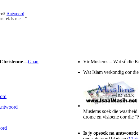
ns?
Antwoord
ant ek is nie…”
 Christenne
—
Gaan
Vir Muslems – Wat sê die K
Wat Islam verkondig oor die
ord
Antwoord
Muslems soek die waarheid 
drome en visioene oor die “
ord
Is jy opsoek na antwoorde 
ons antwoord bladsye (
Chri