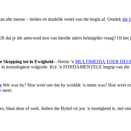
aan alle mense – helder en duidelik vertel van die begin af. Ontdek
die 
R dat jy die antwoord ken van hierdie uiters belangrike vraag? Of he
e Skepping tot in Ewigheid
—Neem ‘n
MULTIMEDIA TOER DEU
N, in kronologiese volgorde. Kry ‘n FONDAMENTELE begrip van die 
s
Wie was hy? Hoe weet ons dat hy werklik ‘n mens was? Hoe weet ons 
e meer.
s, blaai deur of soek. Indien die Bybel vir jou ‘n nuutigheid is, stel o