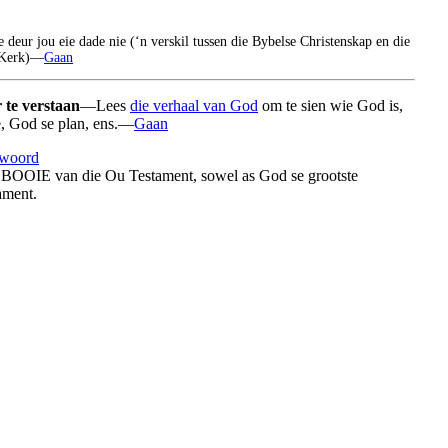
ie deur jou eie dade nie (‘n verskil tussen die Bybelse Christenskap en die
e Kerk)—
Gaan
 te verstaan
—Lees
die verhaal van God
om te sien wie God is,
e, God se plan, ens.—
Gaan
woord
BOOIE van die Ou Testament, sowel as God se grootste
ament.