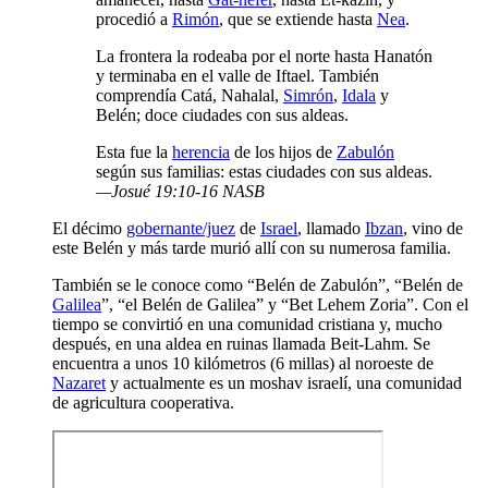
procedió a
Rimón
, que se extiende hasta
Nea
.
La frontera la rodeaba por el norte hasta Hanatón
y terminaba en el valle de Iftael. También
comprendía Catá, Nahalal,
Simrón
,
Idala
y
Belén; doce ciudades con sus aldeas.
Esta fue la
herencia
de los hijos de
Zabulón
según sus familias: estas ciudades con sus aldeas.
—Josué 19:10-16 NASB
El décimo
gobernante/juez
de
Israel
, llamado
Ibzan
, vino de
este Belén y más tarde murió allí con su numerosa familia.
También se le conoce como “Belén de Zabulón”, “Belén de
Galilea
”, “el Belén de Galilea” y “Bet Lehem Zoria”. Con el
tiempo se convirtió en una comunidad cristiana y, mucho
después, en una aldea en ruinas llamada Beit-Lahm. Se
encuentra a unos 10 kilómetros (6 millas) al noroeste de
Nazaret
y actualmente es un moshav israelí, una comunidad
de agricultura cooperativa.