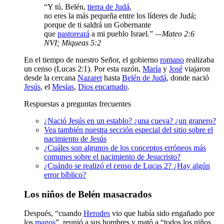
“Y tú, Belén,
tierra de Judá
,
no eres la más pequeña entre los líderes de Judá;
porque de ti saldrá un Gobernante
que
pastoreará
a mi pueblo Israel.”
—Mateo 2:6
NVI; Miqueas 5:2
En el tiempo de nuestro Señor, el gobierno
romano
realizaba
un censo (Lucas 2:1). Por esta razón,
María
y
José
viajaron
desde la cercana
Nazaret
hasta
Belén de Judá
, donde nació
Jesús
, el
Mesías
,
Dios encarnado
.
Respuestas a preguntas frecuentes
¿Nació Jesús en un establo? ¿una cueva? ¿un granero?
Vea también nuestra sección especial del sitio sobre el
nacimiento de Jesús
¿Cuáles son algunos de los conceptos erróneos más
comunes sobre el nacimiento de Jesucristo?
¿Cuándo se realizó el censo de Lucas 2? ¿Hay algún
error bíblico?
Los niños de Belén masacrados
Después, “cuando
Herodes
vio que había sido engañado por
los
magos
”, reunió a sus hombres y mató a “todos los niños