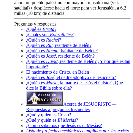
ahora un pueblo palestino con mayoría musulmana (vista
satelital) • desplácese hacia el norte para ver Jerusalén, a 6,2
millas (10 km) de distancia
Preguntas y respuestas
¿Qué es
Efrata
?
¿Cuáles son
Ephrathites
?
¿Quién es
Rachel
?
¿Quién es
Rut
, residente de Belén?
¿Quién es
Noemí
, habitante de Belén?
¿Quién es
Jessé
, residente de Belén?
¿Quién es
David
, residente de Belén? ¿Y por qué es tan
importante?
El nacimiento de Cristo, en Belén
¿Quién es
José
, el padre adoptivo de Jesucristo?
¿Quién es
María
, la madre de Jesús el Cristo? ¿Qué
dice la Biblia sobre ella?
Acerca de JESUCRISTO—
Respuestas a preguntas frecuentes
¿Qué y quién es Cristo?
¿Qué y quién es
El Mesías
?
¿Cómo sabemos que Jesús es el Mesías?
Lista de profecías mesiánicas cumplidas por Jesucristo