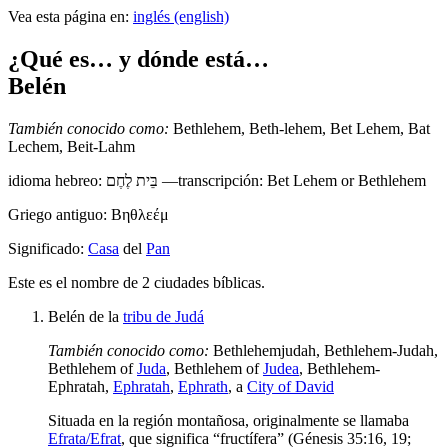
Vea esta página en:
inglés (english)
¿Qué es… y dónde está…
Belén
También conocido como:
Bethlehem
,
Beth-lehem
,
Bet Lehem
,
Bat
Lechem
,
Beit-Lahm
idioma hebreo:
בֵּית לֶחֶם
—transcripción: Bet Lehem or Bethlehem
Griego antiguo:
Βηθλεέμ
Significado:
Casa
del
Pan
E
ste es el nombre de 2 ciudades bíblicas.
Belén de la
tribu de Judá
También conocido como:
Bethlehemjudah
,
Bethlehem-Judah
,
Bethlehem of
Juda
,
Bethlehem of
Judea
,
Bethlehem-
Ephratah
,
Ephratah
,
Ephrath
,
a
City of David
Situada en la región montañosa, originalmente se llamaba
Efrata/Efrat
, que significa “fructífera” (Génesis 35:16, 19;