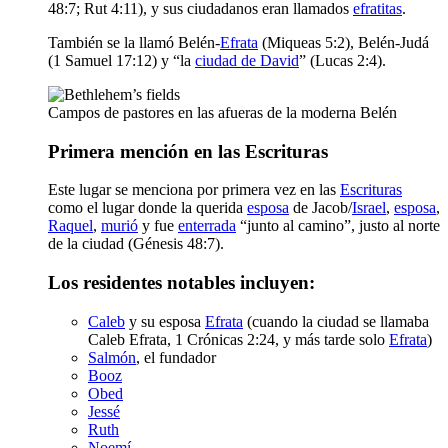
48:7; Rut 4:11), y sus ciudadanos eran llamados
efratitas
.
También se la llamó Belén-
Efrata
(Miqueas 5:2), Belén-Judá
(1 Samuel 17:12) y “la
ciudad de David
” (Lucas 2:4).
Campos de pastores en las afueras de la moderna Belén
Primera mención en las Escrituras
Este lugar se menciona por primera vez en las
Escrituras
como el lugar donde la querida
esposa
de Jacob/
Israel
,
esposa
,
Raquel
,
murió
y fue
enterrada
“junto al camino”, justo al norte
de la ciudad (Génesis 48:7).
Los residentes notables incluyen:
Caleb
y su esposa
Efrata
(cuando la ciudad se llamaba
Caleb Efrata, 1 Crónicas 2:24, y más tarde solo
Efrata
)
Salmón
, el fundador
Booz
Obed
Jessé
Ruth
Noemí