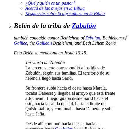
¿Qué y quién es un
pastor
?
Acerca de las
ovejas
en la Biblia
Respuestas sobre la
agricultura
en la Biblia
Belén de la tribu de
Zabulón
también conocido como:
Bethlehem of
Zebulun
,
Bethlehem of
Galilee
,
the
Galilean
Bethlehem
, and
Beth Lehem Zoria
Esta Belén se menciona en Josué 19:15.
Territorio de Zabulón
La tercera suerte correspondió a los hijos de
Zabulón, según sus familias. El territorio de su
herencia llegó hasta Sarid.
Su frontera subía hacia el oeste hasta Marala,
tocaba Dabeset y llegaba al arroyo que está frente
a Jocneam. Luego giraba desde Sarid hacia el
este, hacia la salida del sol, hasta el límite de
Quislot-tabor, y continuaba hasta Daberat y subía
hasta Jafía.
Desde allí continuó hacia el este, hacia el
amanecer, hasta
Gat-hefer
, hasta Et-kazin, y