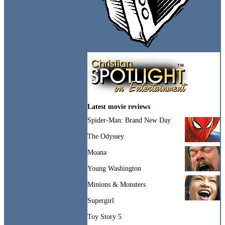
Latest movie reviews
Spider-Man: Brand New Day
The Odyssey
Moana
Young Washington
Minions & Monsters
Supergirl
Toy Story 5