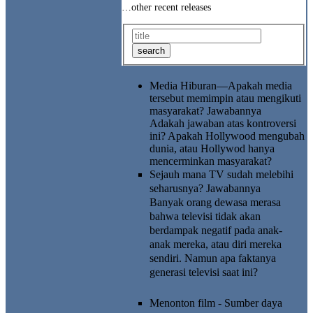
…other recent releases
Media Hiburan—Apakah media
tersebut memimpin atau mengikuti
masyarakat?
Jawabannya
Adakah jawaban atas kontroversi
ini? Apakah Hollywood mengubah
dunia, atau Hollywod hanya
mencerminkan masyarakat?
Sejauh mana TV sudah melebihi
seharusnya?
Jawabannya
Banyak orang dewasa merasa
bahwa televisi tidak akan
berdampak negatif pada anak-
anak mereka, atau diri mereka
sendiri. Namun apa faktanya
generasi televisi saat ini?
Menonton film - Sumber daya