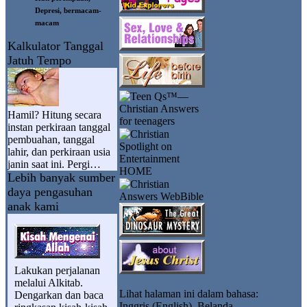
Depresi, bermacam-
macam
Kalkulator Tanggal
Jatuh Tempo
Hamil? Hitung secara
instan perkiraan tanggal
pembuahan, tanggal
lahir, dan perkiraan usia
janin saat ini.
Pergi
…
Lebih banyak sumber
daya pengasuhan
anak kami
Lakukan perjalanan
melalui Alkitab.
Lihat halaman ini dalam bahasa:
Dengarkan dan baca
Inggris (English)
,
Belanda