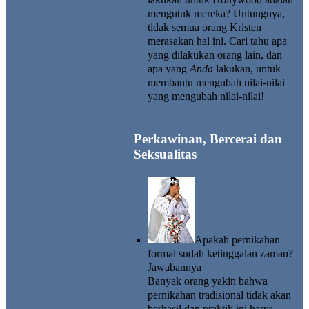
mengutuk mereka? Untungnya,
tidak semua orang Kristen
merasakan hal ini. Cari tahu apa
yang dilakukan orang lain, dan
apa yang
Anda
lakukan, untuk
membantu mengubah nilai-nilai
yang mengubah nilai-nilai!
Perkawinan, Bercerai dan
Seksualitas
Apakah pernikahan
formal sudah ketinggalan zaman?
Jawabannya
Banyak orang yakin bahwa
pernikahan tradisional tidak akan
berhasil dan praktik ini harus