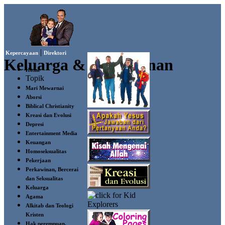
|
Kepercayaan
Direktori
Keluarga & Perkawinan
Home
Topik
Mari Mewarnai
Aborsi
Biblical Christianity
Kreasi dan Evolusi
Depresi
Entertainment Media
Keuangan
Homoseksualitas
Pekerjaan
Perkawinan, Bercerai
dan Seksualitas
Keluarga
Agama
Alkitab dan Teologi
Kristen
Hak perempuan,