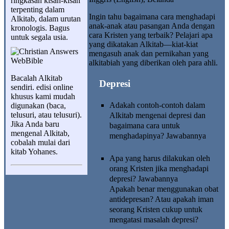
ringkasan kisah-kisah
terpenting dalam
I
ngin tahu bagaimana cara menghadapi
Alkitab, dalam urutan
anak-anak atau pasangan Anda dengan
kronologis. Bagus
cara Kristen yang terbaik? Pelajari apa
untuk segala usia.
yang dikatakan Alkitab—kiat-kiat
mengasuh anak dan pernikahan yang
alkitabiah yang diberikan oleh para ahli.
Bacalah Alkitab
Depresi
sendiri.
edisi online
khusus kami mudah
Adakah contoh-contoh dalam
digunakan (baca,
telusuri, atau telusuri).
Alkitab mengenai depresi dan
Jika Anda baru
bagaimana cara untuk
mengenal Alkitab,
menghadapinya?
Jawabannya
cobalah mulai dari
kitab
Yohanes
.
Apa yang harus dilakukan oleh
orang Kristen jika menghadapi
depresi?
Jawabannya
Apakah benar menggunakan obat
antidepresan? Atau apakah iman
seorang Kristen cukup untuk
mengatasi masalah depresi?